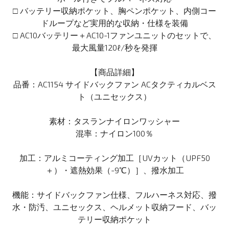
□ バッテリー収納ポケット、胸ペンポケット、内側コー
ドループなど実用的な収納・仕様を装備
□ AC10バッテリー＋AC10-1ファンユニットのセットで、
最大風量120ℓ/秒を発揮
【商品詳細】
品番：AC1154 サイドバックファン ACタクティカルベス
ト（ユニセックス）
素材：タスランナイロンワッシャー
混率：ナイロン100％
加工：アルミコーティング加工［UVカット（UPF50
＋）・遮熱効果（-9℃）］、撥水加工
機能：サイドバックファン仕様、フルハーネス対応、撥
水・防汚、ユニセックス、ヘルメット収納フード、バッ
テリー収納ポケット