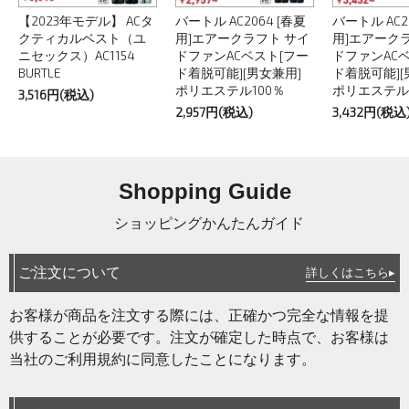
【2023年モデル】 ACタ
バートル AC2064 [春夏
バートル AC2
クティカルベスト（ユ
用]エアークラフト サイ
用]エアーク
ニセックス）AC1154
ドファンACベスト[フー
ドファンAC
BURTLE
ド着脱可能][男女兼用]
ド着脱可能][
ポリエステル100％
ポリエステル1
3,516円(税込)
2,957円(税込)
3,432円(税込
Shopping Guide
ショッピングかんたんガイド
ご注文について
詳しくはこちら▸
お客様が商品を注文する際には、正確かつ完全な情報を提
供することが必要です。注文が確定した時点で、お客様は
当社のご利用規約に同意したことになります。