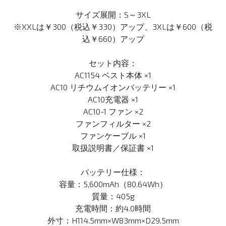
サイズ展開：S～3XL
※XXLは￥300（税込￥330）アップ、3XLは￥600（税
込￥660）アップ
セット内容：
AC1154 ベスト本体 ×1
AC10 リチウムイオンバッテリー ×1
AC10充電器 ×1
AC10-1 ファン ×2
ファンフィルター ×2
ファンケーブル ×1
取扱説明書／保証書 ×1
バッテリー仕様：
容量：5,600mAh（80.64Wh）
質量：405g
充電時間：約4.0時間
外寸：H114.5mm×W83mm×D29.5mm