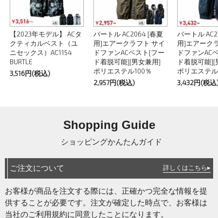
【2023年モデル】 ACタ
バートル AC2064 [春夏
バートル AC2
クティカルベスト（ユ
用]エアークラフト サイ
用]エアーク
ニセックス）AC1154
ドファンACベスト[フー
ドファンAC
BURTLE
ド着脱可能][男女兼用]
ド着脱可能][
ポリエステル100％
ポリエステル1
3,516円(税込)
2,957円(税込)
3,432円(税込
Shopping Guide
ショッピングかんたんガイド
ご注文について
詳しくはこちら▸
お客様が商品を注文する際には、正確かつ完全な情報を提
供することが必要です。注文が確定した時点で、お客様は
当社のご利用規約に同意したことになります。