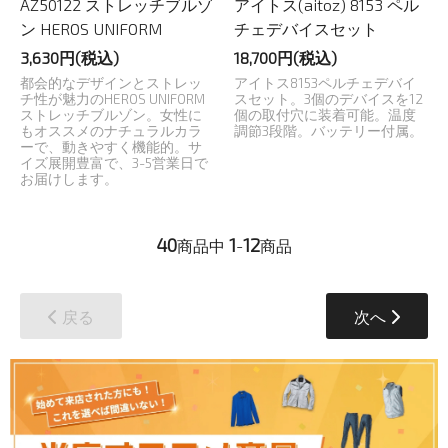
AZ50122 ストレッチブルゾ
アイトス(aitoz) 8153 ペル
ン HEROS UNIFORM
チェデバイスセット
3,630円(税込)
18,700円(税込)
都会的なデザインとストレッ
アイトス8153ペルチェデバイ
チ性が魅力のHEROS UNIFORM
スセット。3個のデバイスを12
ストレッチブルゾン。女性に
個の取付穴に装着可能。温度
もオススメのナチュラルカラ
調節3段階。バッテリー付属。
ーで、動きやすく機能的。サ
イズ展開豊富で、3-5営業日で
お届けします。
40
1
12
商品中
-
商品
戻る
次へ