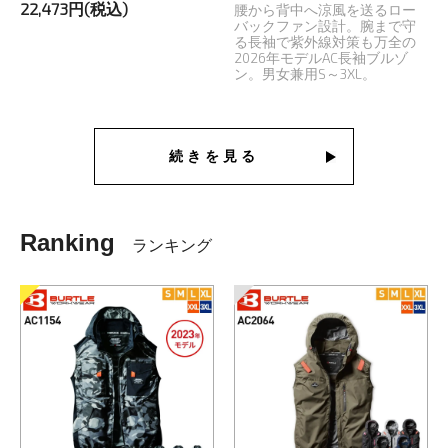
22,473円(税込)
腰から背中へ涼風を送るロー
バックファン設計。腕まで守
る長袖で紫外線対策も万全の
2026年モデルAC長袖ブルゾ
ン。男女兼用S～3XL。
続きを見る
Ranking
ランキング