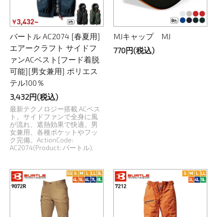
バートル AC2074 [春夏用]
MJキャップ MJ
エアークラフト サイドフ
770円(税込)
ァンACベスト[フード着脱
可能][男女兼用] ポリエス
テル100％
3,432円(税込)
最新テクノロジー搭載 ACベス
ト。サイドファンで全身に風
が流れ、遮熱効果で快適。男
女兼用、各種ポケットやフッ
ク完備。ActionCode:
AC2074(Product: バートル).