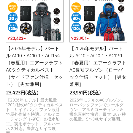
【2026年モデル】バート
【2026年モデル】バート
ル AC10・AC10-1・AC1154
ル AC10・AC10-1・AC1191
［春夏用］エアークラフト
［春夏用］エアークラフト
ACタクティカルベスト
AC長袖ブルゾン（ローバ
（サイドファン仕様・セッ
ック仕様・セット）［男女
ト）［男女兼用］
兼用］
23,423円(税込)
23,951円(税込)
【2026年モデル】最大風量
2026年モデルのACブルゾン。
120?/秒のACタクティカルベス
ローバックファンでクールダ
ト。サイドバックファン設計
ウン、アルミコーティング＆
で屋外作業も快適。アルミコ
撥水素材で快適、最大120?/秒
ーティング［-9℃］＆撥水加
の風量。S〜3XLサイズ展開。
工。実用ポケット、フルハー
ネス対応。豊富なサイズ展