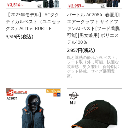
【2023年モデル】 ACタク
バートル AC2064 [春夏用]
ティカルベスト（ユニセッ
エアークラフト サイドフ
クス）AC1154 BURTLE
ァンACベスト[フード着脱
可能][男女兼用] ポリエス
3,516円(税込)
テル100％
2,957円(税込)
風と遮熱の優れたACベスト。
フード取り外し可能。快適な
装着感、男女兼用、保冷剤ポ
ケット搭載。サイズ展開豊
富。