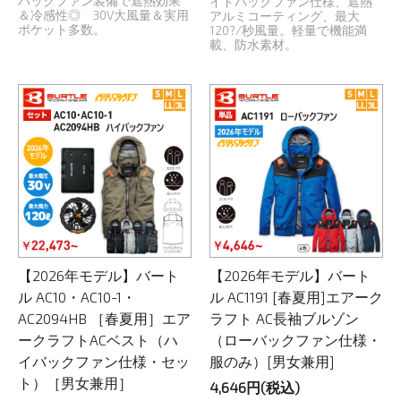
バックファン装備で遮熱効果
イドバックファン仕様、遮熱
＆冷感性◎ 30V大風量＆実用
アルミコーティング、最大
ポケット多数。
120?/秒風量。軽量で機能満
載、防水素材。
【2026年モデル】バート
【2026年モデル】バート
ル AC10・AC10-1・
ル AC1191 [春夏用]エアーク
AC2094HB ［春夏用］エア
ラフト AC長袖ブルゾン
ークラフトACベスト（ハ
（ローバックファン仕様・
イバックファン仕様・セッ
服のみ）[男女兼用]
ト）［男女兼用］
4,646円(税込)