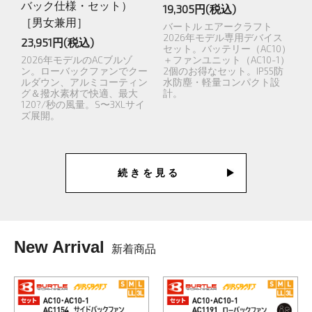
バック仕様・セット）
19,305円(税込)
［男女兼用］
バートル エアークラフト
2026年モデル専用デバイス
23,951円(税込)
セット。バッテリー（AC10）
2026年モデルのACブルゾ
＋ファンユニット（AC10-1）
ン。ローバックファンでクー
2個のお得なセット。IP55防
ルダウン、アルミコーティン
水防塵・軽量コンパクト設
グ＆撥水素材で快適、最大
計。
120?/秒の風量。S〜3XLサイ
ズ展開。
続きを見る
New Arrival
新着商品