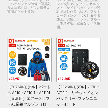
イバックファン装備で遮熱効
120?/秒のACタクティカルベ
果＆冷感性◎ 30V大風量＆
スト。サイドバックファン設
実用ポケット多数。
計で屋外作業も快適。アルミ
コーティング［-9℃］＆撥水
加工。実用ポケット、フルハ
ーネス対応。豊富なサイズ展
開。
【2026年モデル】バート
【2026年モデル】AC10・
ル AC10・AC10-1・AC1191
AC10-1 リチウムイオン
［春夏用］エアークラフ
バッテリー+ファンユニ
トAC長袖ブルゾン（ロー
ットセット