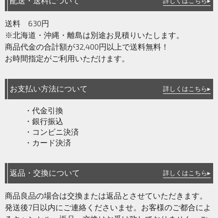
配送・送料について
詳しくはこちら▸
送料 630円
※北海道・沖縄・離島は別途お見積りいたします。
商品代金の合計額が32,400円以上で送料無料！
お時間指定がご利用いただけます。
お支払い方法について
詳しくはこちら▸
・代金引換
・銀行振込
・コンビニ決済
・カード決済
返品・交換について
詳しくはこちら▸
商品良品の場合は交換または返品とさせていただきます。
発送後7日以内にご連絡くださいませ。お客様のご都合によ