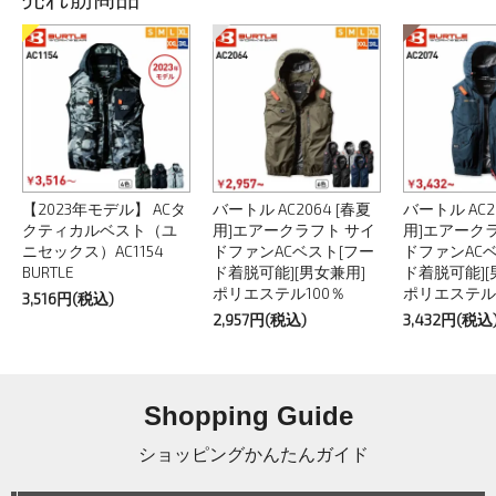
【2023年モデル】 ACタ
バートル AC2064 [春夏
バートル AC2
クティカルベスト（ユ
用]エアークラフト サイ
用]エアーク
ニセックス）AC1154
ドファンACベスト[フー
ドファンAC
BURTLE
ド着脱可能][男女兼用]
ド着脱可能][
ポリエステル100％
ポリエステル1
3,516円(税込)
2,957円(税込)
3,432円(税込
Shopping Guide
ショッピングかんたんガイド