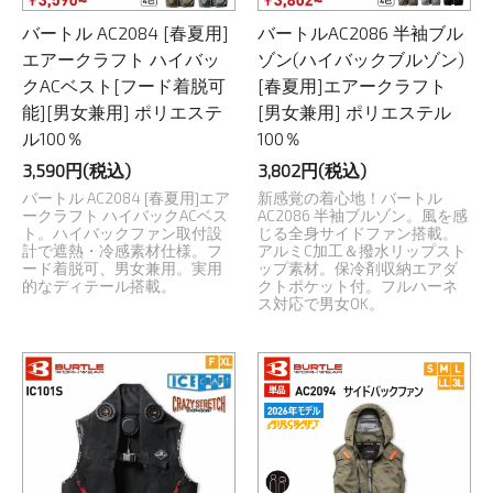
バートル AC2084 [春夏用]
バートルAC2086 半袖ブル
エアークラフト ハイバッ
ゾン(ハイバックブルゾン)
クACベスト[フード着脱可
[春夏用]エアークラフト
能][男女兼用] ポリエステ
[男女兼用] ポリエステル
ル100％
100％
3,590円(税込)
3,802円(税込)
バートル AC2084 [春夏用]エア
新感覚の着心地！バートル
ークラフト ハイバックACベス
AC2086 半袖ブルゾン。風を感
ト。ハイバックファン取付設
じる全身サイドファン搭載。
計で遮熱・冷感素材仕様。フ
アルミC加工＆撥水リップスト
ード着脱可、男女兼用。実用
ップ素材。保冷剤収納エアダ
的なディテール搭載。
クトポケット付。フルハーネ
ス対応で男女OK。