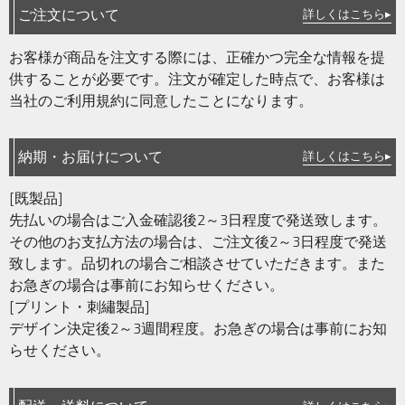
ご注文について
詳しくはこちら▸
お客様が商品を注文する際には、正確かつ完全な情報を提
供することが必要です。注文が確定した時点で、お客様は
当社のご利用規約に同意したことになります。
納期・お届けについて
詳しくはこちら▸
[既製品]
先払いの場合はご入金確認後2～3日程度で発送致します。
その他のお支払方法の場合は、ご注文後2～3日程度で発送
致します。品切れの場合ご相談させていただきます。また
お急ぎの場合は事前にお知らせください。
[プリント・刺繡製品]
デザイン決定後2～3週間程度。お急ぎの場合は事前にお知
らせください。