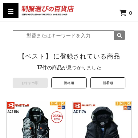
0
【ベスト】 に登録されている商品
12
件の商品が見つかりました
おすすめ順
価格順
新着順