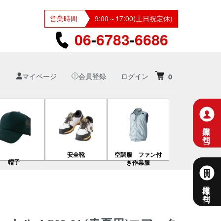
営業時間
9:00～17:00(土日祝定休)
06
-
6783
-
6686
マイページ
会員登録
ログイン
0
個人専用お問合せ
安全靴
空調服 ファン付
帽子
き作業服
法人様専用お問合せ