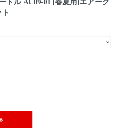
トル AC09-01 [春夏用]エアーク
ット
る