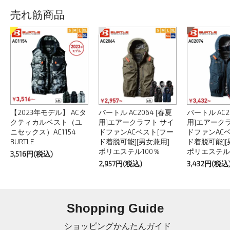
売れ筋商品
【2023年モデル】 ACタ
バートル AC2064 [春夏
バートル AC2
クティカルベスト（ユ
用]エアークラフト サイ
用]エアーク
ニセックス）AC1154
ドファンACベスト[フー
ドファンAC
BURTLE
ド着脱可能][男女兼用]
ド着脱可能][
ポリエステル100％
ポリエステル1
3,516円(税込)
2,957円(税込)
3,432円(税込
Shopping Guide
ショッピングかんたんガイド