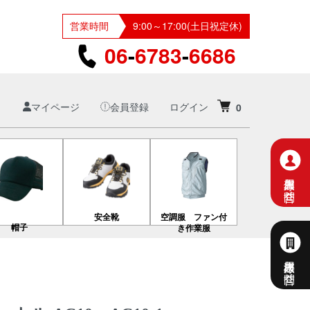
営業時間
9:00～17:00(土日祝定休)
06
-
6783
-
6686
マイページ
会員登録
ログイン
0
個人専用お問合せ
安全靴
空調服 ファン付
帽子
き作業服
法人様専用お問合せ