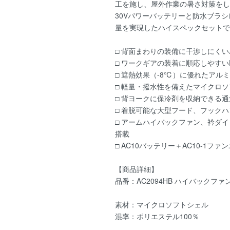
工を施し、屋外作業の暑さ対策をし
30Vパワーバッテリーと防水ブラ
量を実現したハイスペックセットで
□ 背面まわりの装備に干渉しにく
□ ワークギアの装着に順応しやすい
□ 遮熱効果（-8℃）に優れたアル
□ 軽量・撥水性を備えたマイクロ
□ 背ヨークに保冷剤を収納できる
□ 着脱可能な大型フード、フック
□ アームハイバックファン、衿ダ
搭載
□ AC10バッテリー＋AC10-1フ
【商品詳細】
品番：AC2094HB ハイバックフ
素材：マイクロソフトシェル
混率：ポリエステル100％