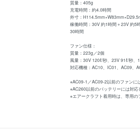
質量：405g
充電時間：約4.0時間
外寸：H114.5mm×W83mm×D29.5
稼働時間：30V 約1時間＋23V 約5時
30時間
ファン仕様：
質量：223g／2個
風量：30V 120ℓ/秒、23V 91ℓ/秒、16
対応機種：AC10、IC01、AC09、AC
※AC09-1／AC09-2以前のファ
※AC260以前のバッテリーには対
※エアークラフト着用時は、専用の