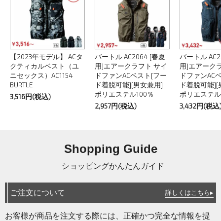
【2023年モデル】 ACタ
バートル AC2064 [春夏
バートル AC2
クティカルベスト（ユ
用]エアークラフト サイ
用]エアーク
ニセックス）AC1154
ドファンACベスト[フー
ドファンAC
BURTLE
ド着脱可能][男女兼用]
ド着脱可能][
ポリエステル100％
ポリエステル1
3,516円(税込)
2,957円(税込)
3,432円(税込
Shopping Guide
ショッピングかんたんガイド
ご注文について
詳しくはこちら▸
お客様が商品を注文する際には、正確かつ完全な情報を提