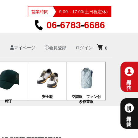
営業時間
9:00～17:00(土日祝定休)
06
-
6783
-
6686
マイページ
会員登録
ログイン
0
個人専用お問合せ
安全靴
空調服 ファン付
帽子
き作業服
法人様専用お問合せ