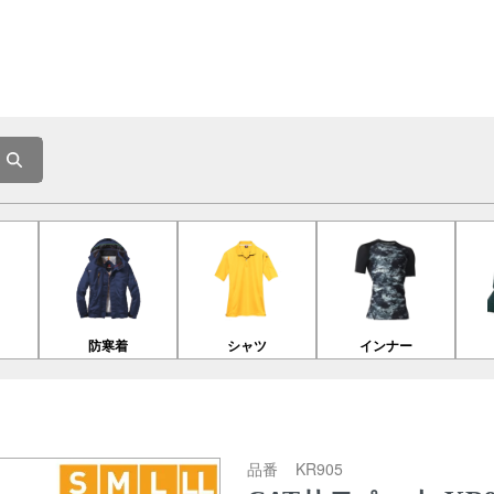
防寒着
シャツ
インナー
品番
KR905