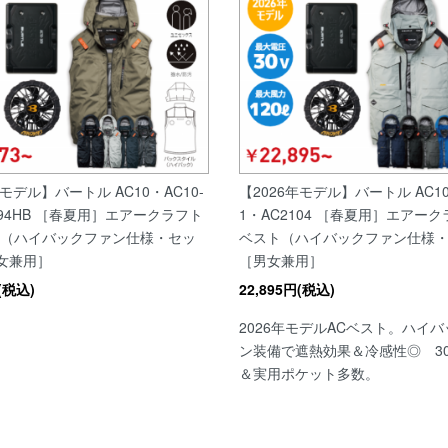
年モデル】バートル AC10・AC10-
【2026年モデル】バートル AC10
094HB ［春夏用］エアークラフト
1・AC2104 ［春夏用］エアーク
ト（ハイバックファン仕様・セッ
ベスト（ハイバックファン仕様
女兼用］
［男女兼用］
円(税込)
22,895円(税込)
2026年モデルACベスト。ハイ
ン装備で遮熱効果＆冷感性◎ 3
＆実用ポケット多数。