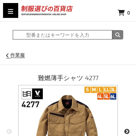
0
作業服
難燃薄手シャツ 4277