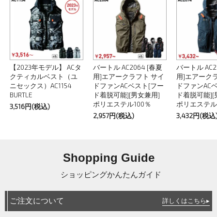
【2023年モデル】 ACタ
バートル AC2064 [春夏
バートル AC2
クティカルベスト（ユ
用]エアークラフト サイ
用]エアーク
ニセックス）AC1154
ドファンACベスト[フー
ドファンAC
BURTLE
ド着脱可能][男女兼用]
ド着脱可能][
ポリエステル100％
ポリエステル1
3,516円(税込)
2,957円(税込)
3,432円(税込
Shopping Guide
ショッピングかんたんガイド
ご注文について
詳しくはこちら▸